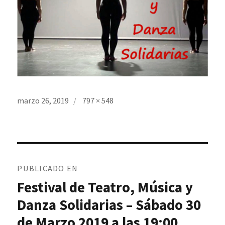
Publicado
Tamaño
marzo 26, 2019
797 × 548
el
completo
Navegación
de
entradas
PUBLICADO EN
Festival de Teatro, Música y
Danza Solidarias – Sábado 30
de Marzo 2019 a las 19:00