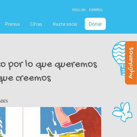
ENGLISH
ESPAÑOL
Donar
Prensa
Cifras
Hazte socio
Ayúdanos
o por lo que queremos
 que creemos
ADES