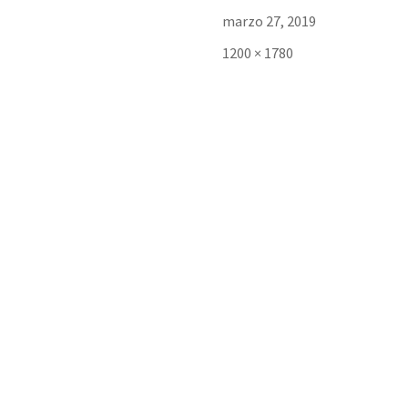
Publicado
marzo 27, 2019
el
Tamaño
1200 × 1780
completo