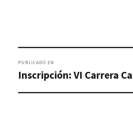
Navegación
de
entradas
PUBLICADO EN
Inscripción: VI Carrera C