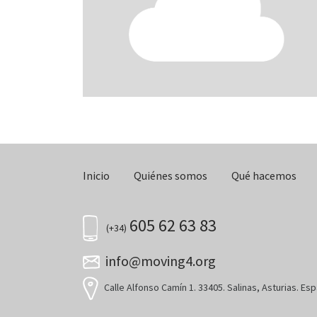
Inicio
Quiénes somos
Qué hacemos
605 62 63 83
(+34)
info@moving4.org
Calle Alfonso Camín 1. 33405. Salinas, Asturias. Es