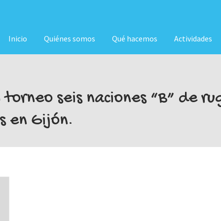
Inicio
Quiénes somos
Qué hacemos
Actividades
 torneo seis naciones “B” de ru
s en Gijón.