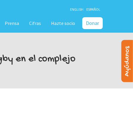
ENGLISH
ESPAÑOL
Donar
Prensa
Cifras
Hazte socio
Ayúdanos
gby en el complejo